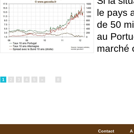
Si la sit
le pays 
de 50 mil
au Portu
marché o
1
2
3
4
5
»
...
8
Contact
A