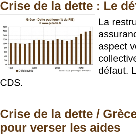
Crise de la dette : Le d
La restr
assuranc
aspect v
collecti
défaut. 
CDS.
Crise de la dette / Grè
pour verser les aides