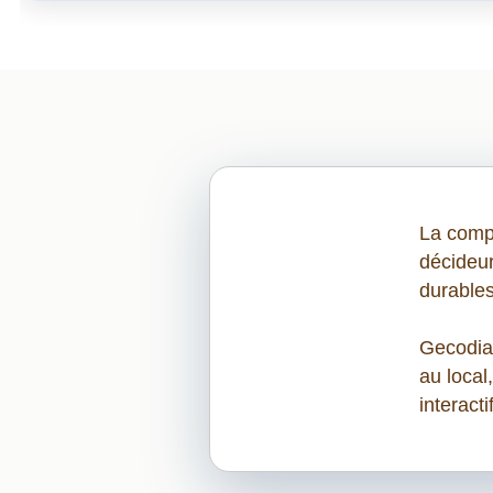
La compé
décideur
durables
Gecodia 
au local
interacti