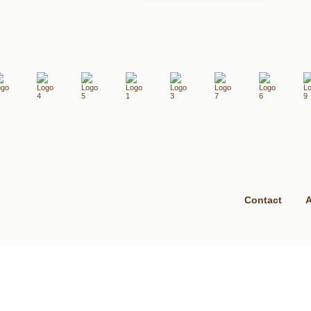
Contact
A