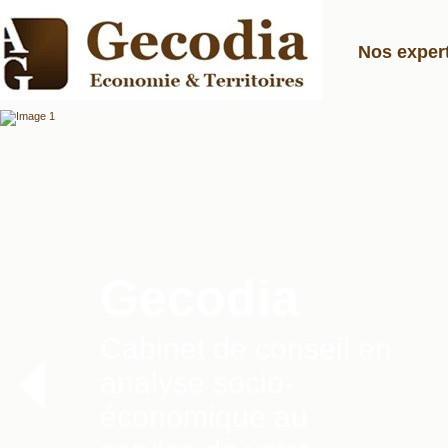
Nos exper
Gecodia
Cabinet de conseil en
analyse socio-
économique au