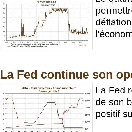
permettr
déflation
l’économ
La Fed continue son opé
La Fed r
de son b
positif s