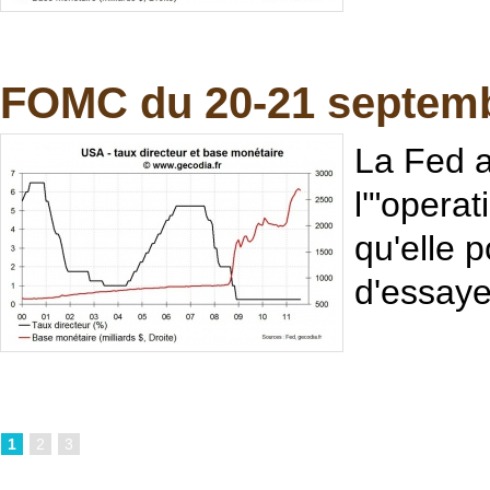
FOMC du 20-21 septembr
La Fed a
l'"operat
qu'elle p
d'essaye
1
2
3