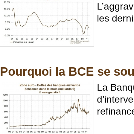
L’aggrav
les derni
Pourquoi la BCE se souc
La Banq
d’interv
refinanc