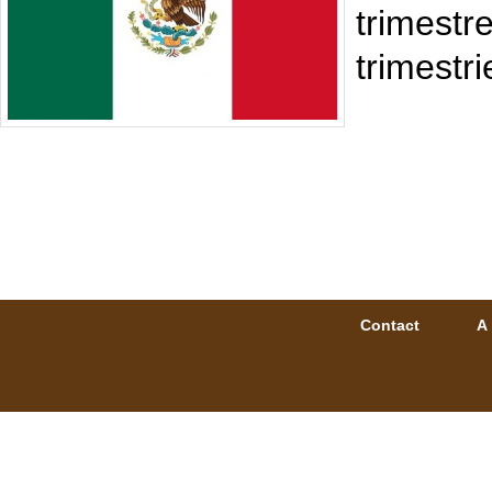
trimestr
trimestri
Contact
A