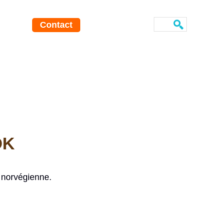
Contact
OK
 norvégienne.