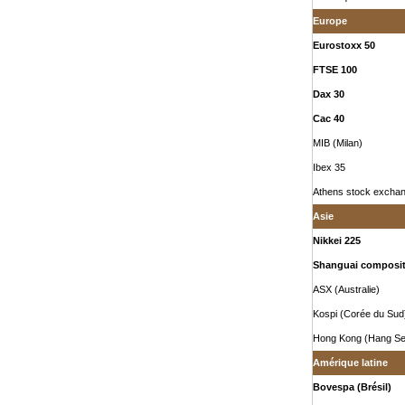
Europe
Eurostoxx 50
FTSE 100
Dax 30
Cac 40
MIB (Milan)
Ibex 35
Athens stock excha
Asie
Nikkei 225
Shanguai composi
ASX (Australie)
Kospi (Corée du Sud
Hong Kong (Hang S
Amérique latine
Bovespa (Brésil)