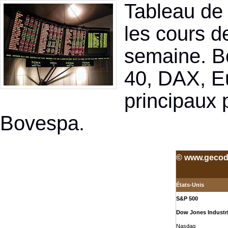
Tableau de
les cours d
semaine. B
40, DAX, Eu
principaux
Bovespa.
© www.gecodi
États-Unis
S&P 500
Dow Jones Industri
Nasdaq