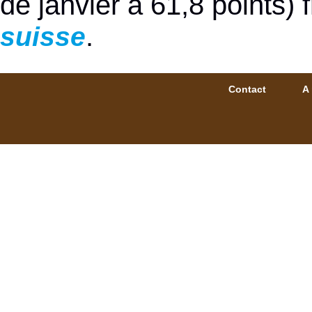
de janvier à 61,8 points) f
.
suisse
Contact
A