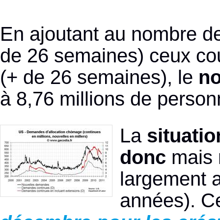
En ajoutant au nombre d
de 26 semaines) ceux cou
(+ de 26 semaines), le
no
à 8,76 millions de person
La
situati
donc
mais 
largement 
années). Ce