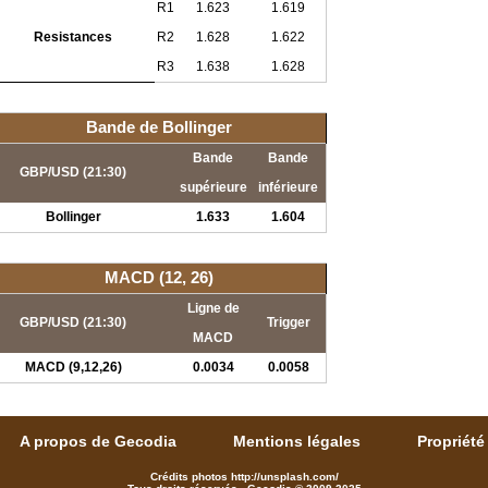
R1
1.623
1.619
Resistances
R2
1.628
1.622
R3
1.638
1.628
Bande de Bollinger
Bande
Bande
GBP/USD (21:30)
supérieure
inférieure
Bollinger
1.633
1.604
MACD (12, 26)
Ligne de
GBP/USD (21:30)
Trigger
MACD
MACD (9,12,26)
0.0034
0.0058
A propos de Gecodia
Mentions légales
Propriété 
Crédits photos http://unsplash.com/