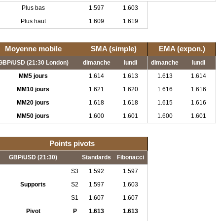
Plus bas
1.597
1.603
Plus haut
1.609
1.619
Moyenne mobile
SMA (simple)
EMA (expon.)
GBP/USD (21:30 London)
dimanche
lundi
dimanche
lundi
MM5 jours
1.614
1.613
1.613
1.614
MM10 jours
1.621
1.620
1.616
1.616
MM20 jours
1.618
1.618
1.615
1.616
MM50 jours
1.600
1.601
1.600
1.601
Points pivots
GBP/USD (21:30)
Standards
Fibonacci
S3
1.592
1.597
Supports
S2
1.597
1.603
S1
1.607
1.607
Pivot
P
1.613
1.613