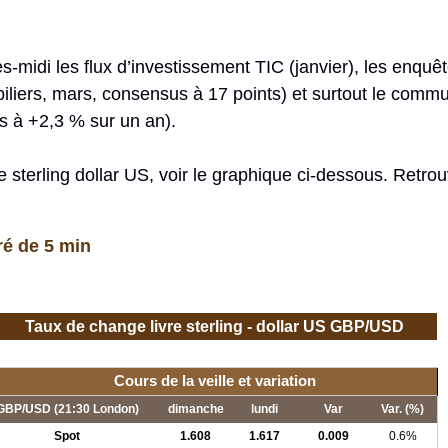
-midi les flux d’investissement TIC (janvier), les enqu
iers, mars, consensus à 17 points) et surtout le commun
s à +2,3 % sur un an).
e sterling dollar US, voir le graphique ci-dessous. Retro
ré de 5 min
Taux de change livre sterling - dollar US GBP/USD
Cours de la veille et variation
GBP/USD (21:30 London)
dimanche
lundi
Var
Var. (%)
Spot
1.608
1.617
0.009
0.6%