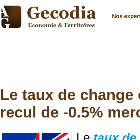
Nos exper
Le taux de change 
recul de -0.5% merc
Le
taux de