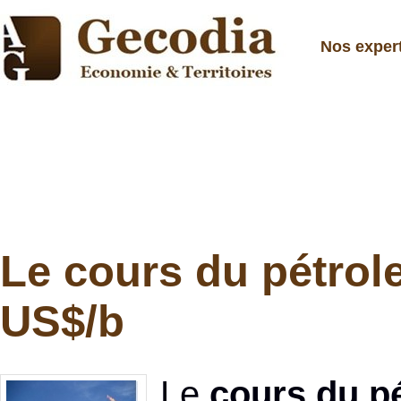
Nos exper
Le cours du pétrol
US$/b
Le
cours du pé