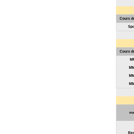
Cours du
Spo
Cours d
MM
MM
MM
MM
mar
Res