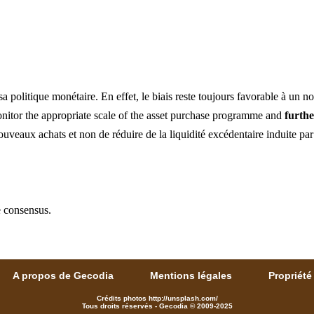
a politique monétaire. En effet, le biais reste toujours favorable à un n
onitor the appropriate scale of the asset purchase programme and
furth
ouveaux achats et non de réduire de la liquidité excédentaire induite par
e consensus.
A propos de Gecodia
Mentions légales
Propriété 
Crédits photos http://unsplash.com/
Tous droits réservés - Gecodia © 2009-2025