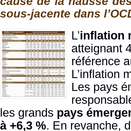
cause de la hausse des 
sous-jacente dans l’OC
L’
inflation
atteignant 
référence a
L’inflation
Les pays ém
responsable
les grands
pays émergents
à +6,3 %
. En revanche, d