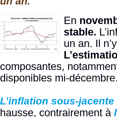
un an.
En
novembr
stable.
L’in
un an. Il n’
L’estimati
composantes, notamment su
disponibles mi-décembre
L’inflation sous-jacent
hausse, contrairement à