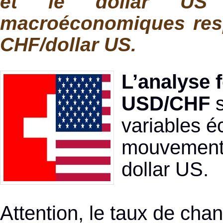
et le dollar US (
macroéconomiques respo
CHF/dollar US.
L’analyse 
USD/CHF
s
variables 
mouvements 
dollar US.
Attention, le taux de chan