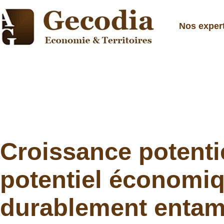
Nos exper
Croissance potentie
potentiel économi
durablement enta