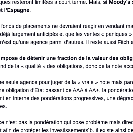
ues resteront limitées à court terme. Mais,
si Moody’s 
 et l’Espagne
.
es fonds de placements ne devraient réagir en vendant m
déjà largement anticipés et que les ventes « paniques »
n’est qu’une agence parmi d’autres. Il reste aussi Fitch 
impose de détenir une fraction de la valeur des obli
end de la « qualité » des obligations, donc de la note ac
une seule agence pour juger de la « vraie » note mais pa
ne obligation d’Etat passant de AAA à AA+, la pondératio
nt en interne des pondérations progressives, une dégra
res.
e n’est pas la pondération qui pose problème mais dire
nt afin de protéger les investissements]b. Il existe ainsi