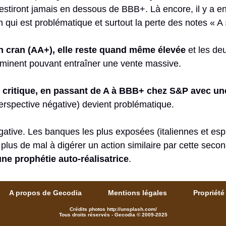
nvestiront jamais en dessous de BBB+. Là encore, il y a
qui est problématique et surtout la perte des notes « A 
un cran (AA+), elle reste quand même élevée
et les de
 imminent pouvant entraîner une vente massive.
nue critique, en passant de A à BBB+ chez S&P avec un
perspective négative) devient problématique.
tive. Les banques les plus exposées (italiennes et espag
t plus de mal à digérer un action similaire par cette se
une prophétie auto-réalisatrice
.
A propos de Gecodia
Mentions légales
Propriété 
Crédits photos http://unsplash.com/
Tous droits réservés - Gecodia © 2009-2025