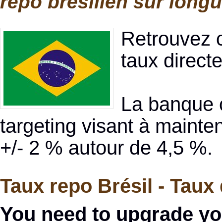
repo brésilien sur longu
Retrouvez c
taux direct
La banque c
targeting visant à mainten
+/- 2 % autour de 4,5 %.
Taux repo Brésil - Taux 
You need to upgrade yo